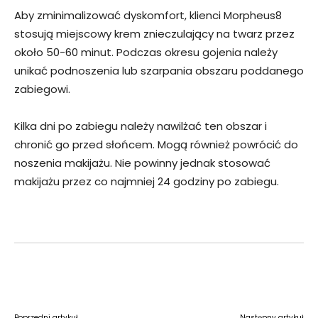
Aby zminimalizować dyskomfort, klienci Morpheus8
stosują miejscowy krem znieczulający na twarz przez
około 50-60 minut. Podczas okresu gojenia należy
unikać podnoszenia lub szarpania obszaru poddanego
zabiegowi.
Kilka dni po zabiegu należy nawilżać ten obszar i
chronić go przed słońcem. Mogą również powrócić do
noszenia makijażu. Nie powinny jednak stosować
makijażu przez co najmniej 24 godziny po zabiegu.
Facebook
Twitter
Pinterest
W
Poprzedni artykuł
Następny artykuł