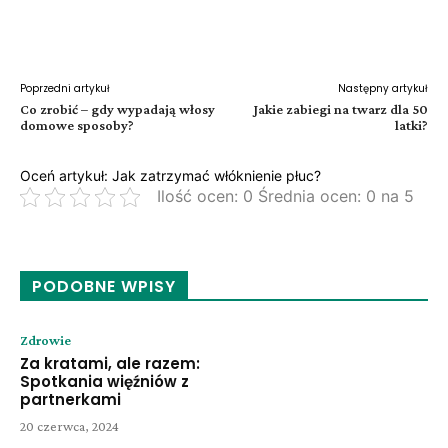
Facebook
Twitter
Pinterest
W
Poprzedni artykuł
Następny artykuł
Co zrobić – gdy wypadają włosy
Jakie zabiegi na twarz dla 50
domowe sposoby?
latki?
Oceń artykuł: Jak zatrzymać włóknienie płuc?
Ilość ocen: 0 Średnia ocen: 0 na 5
PODOBNE WPISY
Zdrowie
Za kratami, ale razem:
Spotkania więźniów z
partnerkami
20 czerwca, 2024