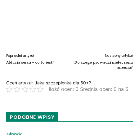
Facebook
Twitter
Pinterest
W
Poprzedni artykuł
Następny artykuł
Ablacja serca – co to jest?
Do czego prowadzi nieleczona
anemia?
Oceń artykuł: Jaka szczepionka dla 60+?
Ilość ocen: 0 Średnia ocen: 0 na 5
PODOBNE WPISY
Zdrowie