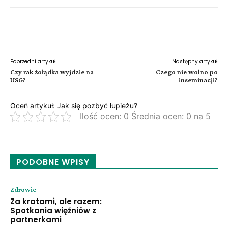
Facebook
Twitter
Pinterest
W
Poprzedni artykuł
Następny artykuł
Czy rak żołądka wyjdzie na
Czego nie wolno po
USG?
inseminacji?
Oceń artykuł: Jak się pozbyć łupieżu?
Ilość ocen: 0 Średnia ocen: 0 na 5
PODOBNE WPISY
Zdrowie
Za kratami, ale razem:
Spotkania więźniów z
partnerkami