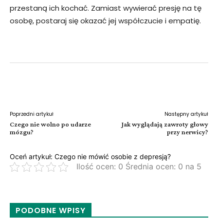
przestaną ich kochać. Zamiast wywierać presję na tę
osobę, postaraj się okazać jej współczucie i empatię.
Facebook
Twitter
Pinterest
W
Poprzedni artykuł
Następny artykuł
Czego nie wolno po udarze
Jak wyglądają zawroty głowy
mózgu?
przy nerwicy?
Oceń artykuł: Czego nie mówić osobie z depresją?
Ilość ocen: 0 Średnia ocen: 0 na 5
PODOBNE WPISY