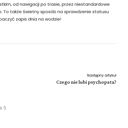
tkim, od nawigacji po trasie, przez niestandardowe
yb. To także świetny sposób na sprawdzenie statusu
zobaczyć zapis dnia na wodzie!
Pinterest
WhatsApp
Następny artykuł
Czego nie lubi psychopata?
a 5