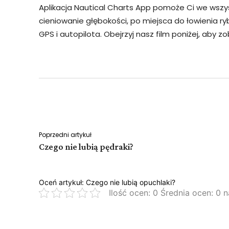
Aplikacja Nautical Charts App pomoże Ci we wszys
cieniowanie głębokości, po miejsca do łowienia r
GPS i autopilota. Obejrzyj nasz film poniżej, aby 
Facebook
Twitter
Udział
Poprzedni artykuł
Czego nie lubią pędraki?
Oceń artykuł: Czego nie lubią opuchlaki?
Ilość ocen: 0 Średnia ocen: 0 n