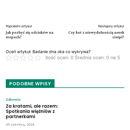
Facebook
Twitter
Pinterest
W
Poprzedni artykuł
Następny artykuł
Jak pozbyć się odcisków na
Czy kot z niewydolnością nerek
stopach?
cierpi?
Oceń artykuł: Badanie dna oka co wykrywa?
Ilość ocen: 0 Średnia ocen: 0 na 5
PODOBNE WPISY
Zdrowie
Za kratami, ale razem:
Spotkania więźniów z
partnerkami
20 czerwca, 2024