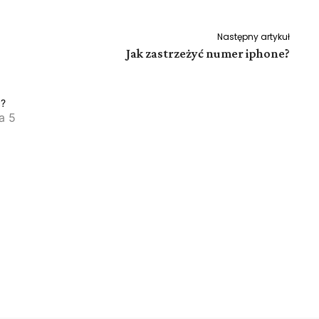
Następny artykuł
Jak zastrzeżyć numer iphone?
ć?
a 5