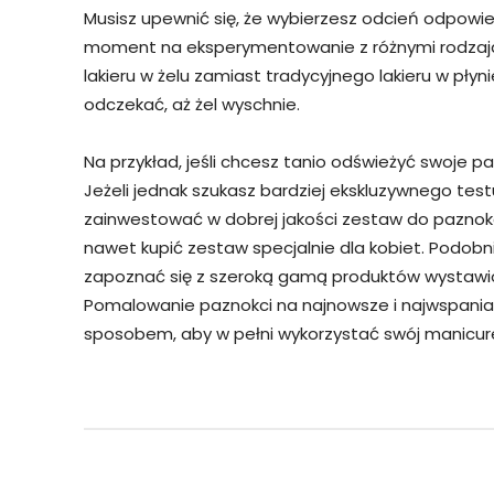
Musisz upewnić się, że wybierzesz odcień odpowie
moment na eksperymentowanie z różnymi rodzajam
lakieru w żelu zamiast tradycyjnego lakieru w pły
odczekać, aż żel wyschnie.
Na przykład, jeśli chcesz tanio odświeżyć swoje paz
Jeżeli jednak szukasz bardziej ekskluzywnego tes
zainwestować w dobrej jakości zestaw do paznokci
nawet kupić zestaw specjalnie dla kobiet. Podobn
zapoznać się z szeroką gamą produktów wystawio
Pomalowanie paznokci na najnowsze i najwspanial
sposobem, aby w pełni wykorzystać swój manicure
Facebook
Twitter
Udział